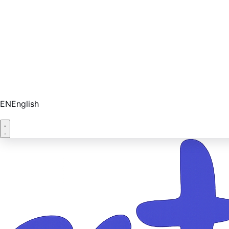
EN
English
Réserver une démo